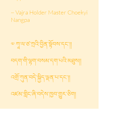
~ Vajra Holder Master Choekyi
Nangpa
༧ ཀཱ་ལ་ཙ་ཀྲའི་བྱིན་སྟོབས་དང་།།
བདག་གི་ལྷག་བསམ་དག་པའི་མཐུས།།
འགྲོ་ཀུན་བདེ་སྐྱིད་ལྡན་པ་དང་།།
འཛམ་གླིང་ཞི་བདེས་ཁྱབ་གྱུར་ཅིག།
༧ རྡོ་རྗེ་སློབ་དཔོན་ཆོས་ཀྱི་སྣང་བ།
langlevengebed