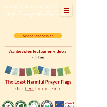
Jonang Kalachakra Centrum
སྦེལ་ལྗམ་ཇོ་ནང་དུས་འཁོར་ཆོས་ཚོགས།
aanbod voor scholen
Aanbevolen lectuur en video's:
klik hier
The Least Harmful Prayer
Flags
click
here
for more info