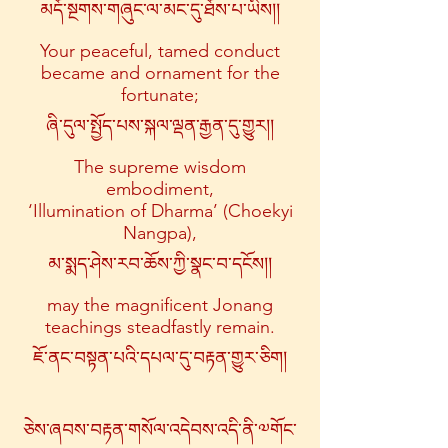
མདོ་སྔགས་གཞུང་ལ་མང་དུ་ཐོས་པ་ཡིས།།
Your peaceful, tamed conduct
became and ornament for the
fortunate;
ཞི་དུལ་སྤྱོད་པས་སྐལ་ལྡན་རྒྱན་དུ་གྱུར།།
The supreme wisdom
embodiment,
‘Illumination of Dharma’ (Choekyi
Nangpa),
མ་སྨད་ཤེས་རབ་ཆོས་ཀྱི་སྣང་བ་དངོས།།
may the magnificent Jonang
teachings steadfastly remain.
ཇོ་ནང་བསྟན་པའི་དཔལ་དུ་བརྟན་གྱུར་ཅིག།
ཅེས་ཞབས་བརྟན་གསོལ་འདེབས་འདི་ནི་༧གོང་