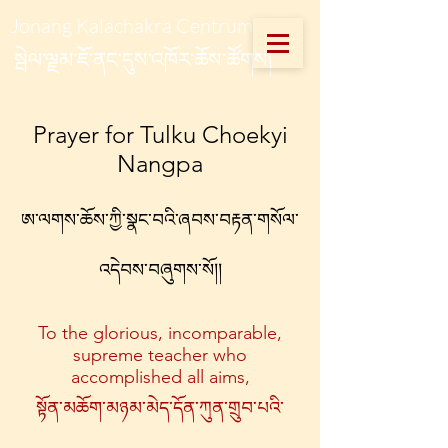
Jonang Kalachakra Centrum
སྦེལ་ལྗམ་ཇོ་ནང་དུས་འཁོར་ཆོས་ཚོགས།
Prayer for Tulku Choekyi
Nangpa
ཨ་ལགས་ཆོས་ཀྱི་སྣང་བའི་ཞབས་བརྟན་གསོལ་
འདེབས་བཞུགས་སོ།།
To the glorious, incomparable,
supreme teacher who
accomplished all aims,
སྟོན་མཆོག་མཉམ་མེད་དོན་ཀུན་གྲུབ་པའི་