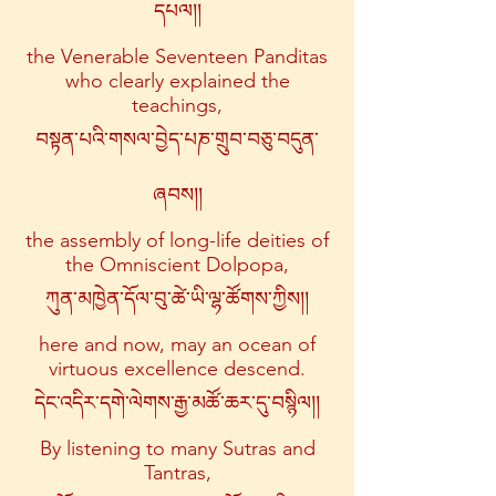
དཔལ།།
the Venerable Seventeen Panditas
who clearly explained the
teachings,
བསྟན་པའི་གསལ་བྱེད་པཎ་གྲུབ་བཅུ་བདུན་
ཞབས།།
the assembly of long-life deities of
the Omniscient Dolpopa,
ཀུན་མཁྱེན་དོལ་བུ་ཚེ་ཡི་ལྷ་ཚོགས་ཀྱིས།།
here and now, may an ocean of
virtuous excellence descend.
དེང་འདིར་དགེ་ལེགས་རྒྱ་མཚོ་ཆར་དུ་བསྙིལ།།
By listening to many Sutras and
Tantras,