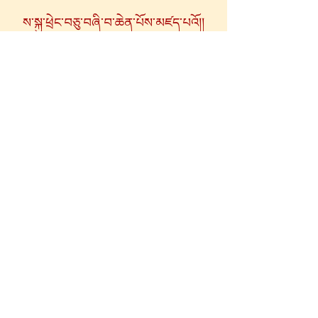
ས་སྐུ་ཕྲེང་བཅུ་བཞི་བ་ཆེན་པོས་མཛད་པའོ།།
Composed by H.H. 14th Dalai
Lama
nieuwsbrief
contact
+32 472 50 25 60
secretariaat@jonang.be
Jonang Kalachakra Centrum
België vzw
BE
0633 959 534
uitschrijven