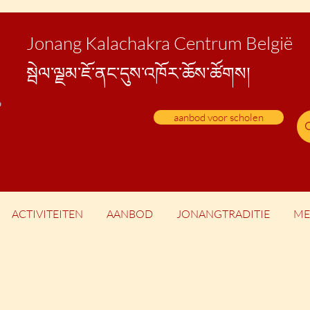
Jonang Kalachakra Centrum België
སྦེ
ལ་ལྗམ་ཇོ་ནང་དུས་འཁོར་ཆོས་ཚོགས།
aanbod voor scholen
ACTIVITEITEN
AANBOD
JONANGTRADITIE
ME