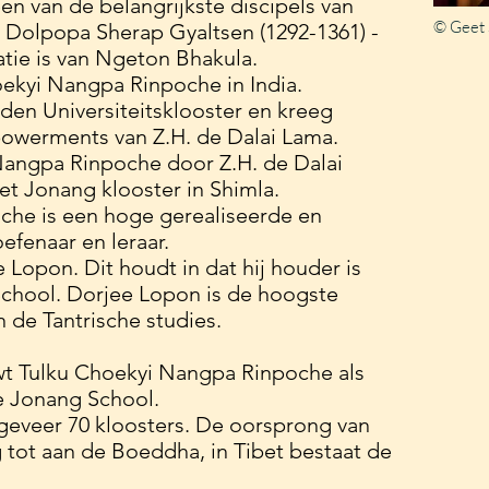
n van de belangrijkste discipels van
© Geet
olpopa Sherap Gyaltsen (1292-1361) -
atie is van Ngeton Bhakula.
hoekyi Nangpa Rinpoche in India.
den Universiteitsklooster en kreeg
owerments van Z.H. de Dalai Lama.
Nangpa Rinpoche door Z.H. de Dalai
t Jonang klooster in Shimla.
che is een hoge gerealiseerde en
fenaar en leraar.
 Lopon. Dit houdt in dat hij houder is
School. Dorjee Lopon is de hoogste
 de Tantrische studies.
wt Tulku Choekyi Nangpa Rinpoche als
e Jonang School.
eveer 70 kloosters. De oorsprong van
 tot aan de Boeddha, in Tibet bestaat de