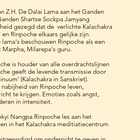
van Z.H. De Dalai Lama aan het Ganden
 Ganden Shartse Sockpa Jamyang
gheid gezegd dat de verlichte Kalachakra
en Rinpoche elkaars gelijke zijn.
 lama's beschouwen Rinpoche als een
et Marpha, Milarepa's guru.
he is houder van alle overdrachtslijnen
oche geeft de levende transmissie door
nuum’ (Kalachakra in Sanskriet).
 nabijheid van Rinpoche leven,
cht te krijgen. Emoties zoals angst,
eren in intensiteit.
kyi Nangpa Rinpoche les aan het
 en in het Kalachakra meditiatiecentrum
itgenodigd om onderricht te geven in