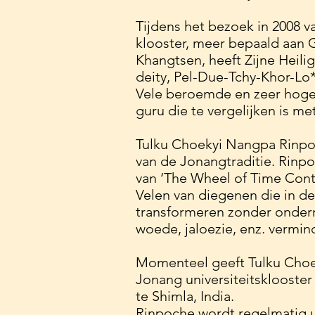
Tijdens het bezoek in 2008 
klooster, meer bepaald aan
Khangtsen, heeft Zijne Heili
deity, Pel-Due-Tchy-Khor-Lo* 
Vele beroemde en zeer hoge
guru die te vergelijken is m
Tulku Choekyi Nangpa Rinpoc
van de Jonangtraditie. Rinp
van ‘The Wheel of Time Conti
Velen van diegenen die in de
transformeren zonder onderri
woede, jaloezie, enz. vermind
Momenteel geeft Tulku Choe
Jonang universiteitsklooster
te Shimla, India.
Rinpoche wordt regelmatig u