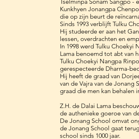
Tselminpa Sonam Sangpo - ee
Kunkhyen Jonangpa Chenpo D
die op zijn beurt de reïncarn
Sinds 1993 verblijft Tulku C
Hij studeerde er aan het Gan
lessen, overdrachten en emp
In 1998 werd Tulku Choekyi 
Lama benoemd tot abt van he
Tulku Choekyi Nangpa Rinpo
gerespecteerde Dharma-beoe
Hij heeft de graad van Dorjee
van de Vajra van de Jonang 
graad die men kan behalen in
Z.H. de Dalai Lama beschou
de authenieke goeroe van d
De Jonang School omvat ong
de Jonang School gaat terug
school sinds 1000 jaar.