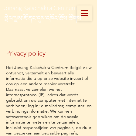
Jonang Kalachakra Centrum
སྦེལ་ལྗམ་ཇོ་ནང་དུས་འཁོར་ཆོས་ཚོགས།
Privacy policy
Het Jonang Kalachakra Centrum België v.z.w
ontvangt, verzamelt en bewaart alle
informatie die u op onze website invoert of
ons op een andere manier verstrekt.
Daarnaast verzamelen we het
internetprotocol (IP) -adres dat wordt
gebruikt om uw computer met internet te
verbinden; log in; e-mailadres; computer- en
verbindingsinformatie. We kunnen
softwaretools gebruiken om de sessie-
informatie te meten en te verzamelen,
inclusief responstijden van pagina's, de duur
van bezoeken aan bepaalde pagina's,