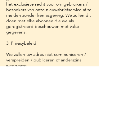
het exclusieve recht voor om gebruikers /
bezoekers van onze nieuwsbriefservice af te
melden zonder kennisgeving. We zullen dit
doen met elke abonnee die we als
geregistreerd beschouwen met valse
gegevens.
3.
Privacybeleid
We zullen uw adres niet communiceren /
verspreiden / publiceren of anderszins
weggeven.
4. Uitschrijven
Geadresseerden/abonnees kunnen ten alle
tijden uitschrijven via de link 'uitschrijven'
vermeld aan de voet van elke nieuwsbrief,
via de link vermeld aan de voet van onze
website of via een e-mail naar ons centrum.
nieuwsbrief