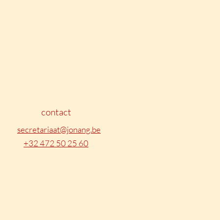
contact
secretariaat@jonang.be
+32 472 50 25 60