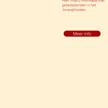
Hier vindt u informatie over
gebedsdiensten in het
Jonangklooster.
Meer info