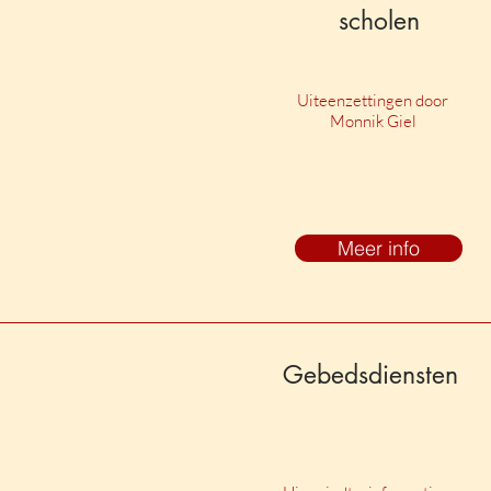
scholen
Uiteenzettingen door
Monnik Giel
Meer info
Gebedsdiensten