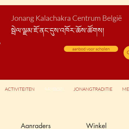
Jonang Kalachakra Centrum België
སྦེ
ལ་ལྗམ་ཇོ་ནང་དུས་འཁོར་ཆོས་ཚོགས།
aanbod voor scholen
ACTIVITEITEN
AANBOD
JONANGTRADITIE
ME
Aanraders
Winkel