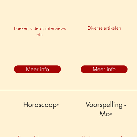
Diverse artikelen
boeken, video's, interviews
etc.
Meer info
Meer info
Horoscoop
Voorspelling -
*
Mo
*