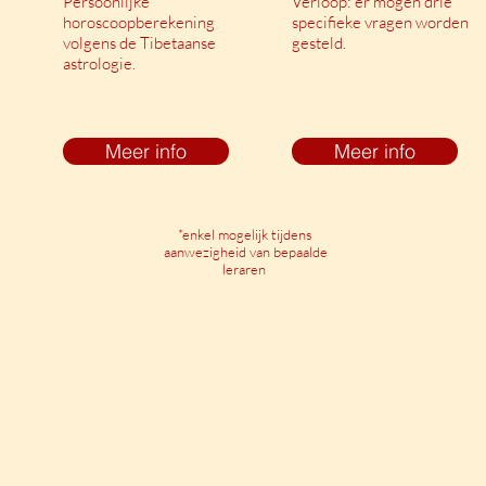
Persoonlijke
Verloop: er mogen drie
horoscoopberekening
specifieke vragen worden
volgens de Tibetaanse
gesteld.
astrologie.
Meer info
Meer info
*enkel mogelijk tijdens
aanwezigheid van bepaalde
leraren