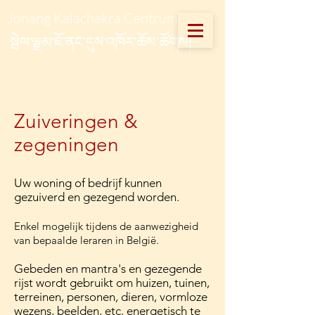
Jonang Kalachakra Centrum
སྦེལ་ལྗམ་ཇོ་ནང་དུས་འཁོར་ཆོས་ཚོགས།
Zuiveringen &
zegeningen
Uw woning of bedrijf kunnen
gezuiverd en gezegend worden.
Enkel mogelijk tijdens de aanwezigheid
van bepaalde leraren in België.
Gebeden en mantra's en gezegende
rijst wordt gebruikt om huizen, tuinen,
terreinen, personen, dieren, vormloze
wezens, beelden, etc. energetisch te