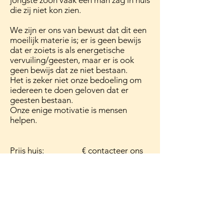
jongste zoon vaak een man zag in huis
die zij niet kon zien.
We zijn er ons van bewust dat dit een
moeilijk materie is; er is geen bewijs
dat er zoiets is als energetische
vervuiling/geesten, maar er is ook
geen bewijs dat ze niet bestaan.
Het is zeker niet onze bedoeling om
iedereen te doen geloven dat er
geesten bestaan.
Onze enige motivatie is mensen
helpen.
Prijs huis: € contacteer ons
Commercieel pand:
€
contacteer ons
+ verplaatsingsvergoeding (worden
gedeeld indien in de buurt meerdere
huiszegeningen gegeven worden)
0,42€/km (wettelijk vastgelegd
bedrag.))