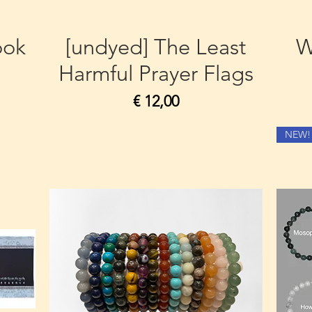
ook
[undyed] The Least
W
Harmful Prayer Flags
Prijs
€ 12,00
NEW!