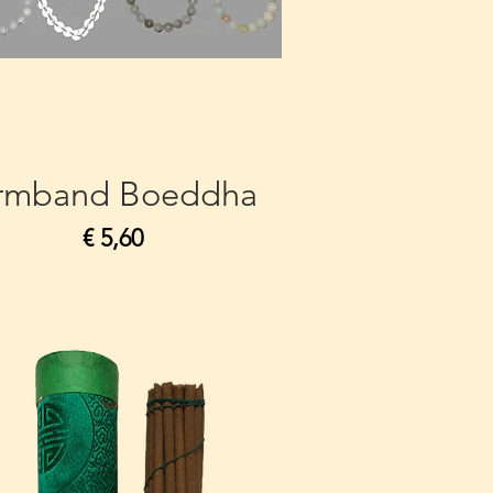
rmband Boeddha
Prijs
€ 5,60