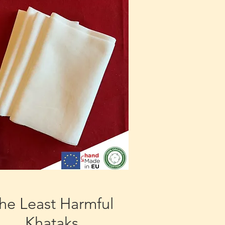
he Least Harmful
Khataks