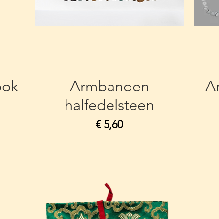
ook
Armbanden
A
halfedelsteen
Prijs
€ 5,60