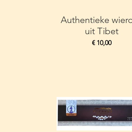
Authentieke wier
uit Tibet
Prijs
€ 10,00