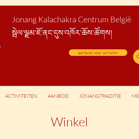
Jonang Kalachakra Centrum België
སྦེ
ལ་ལྗམ་ཇོ་ནང་དུས་འཁོར་ཆོས་ཚོགས།
aanbod voor scholen
ACTIVITEITEN
AANBOD
JONANGTRADITIE
ME
Winkel