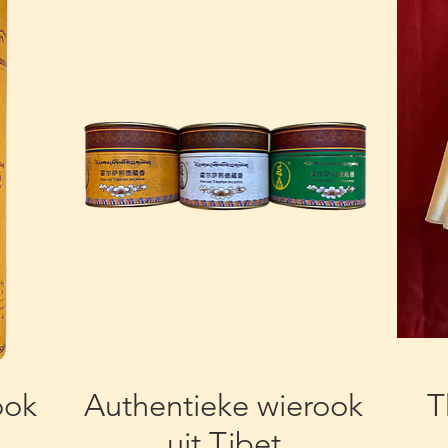
ook
Authentieke wierook
T
uit Tibet