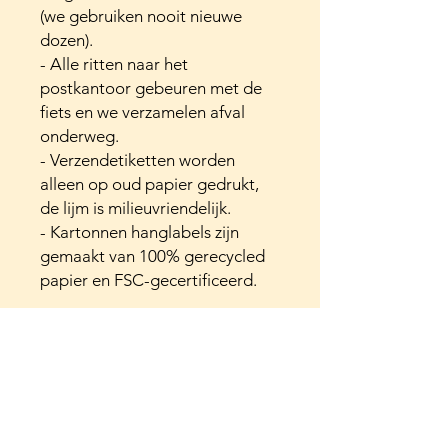
(we gebruiken nooit nieuwe
dozen).
- Alle ritten naar het
postkantoor gebeuren met de
fiets en we verzamelen afval
onderweg.
- Verzendetiketten worden
alleen op oud papier gedrukt,
de lijm is milieuvriendelijk.
- Kartonnen hanglabels zijn
gemaakt van 100% gerecycled
papier en FSC-gecertificeerd.
Onze natuurlijk gekleurde
gebedsvlaggetjes zijn veel
minder kleurvast dan de
synthetisch geverfde
gebedsvlaggetjes omdat er