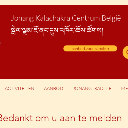
Jonang Kalachakra Centrum België
སྦེ
ལ་ལྗམ་ཇོ་ནང་དུས་འཁོར་ཆོས་ཚོགས།
aanbod voor scholen
ACTIVITEITEN
AANBOD
JONANGTRADITIE
ME
Bedankt om u aan te melden