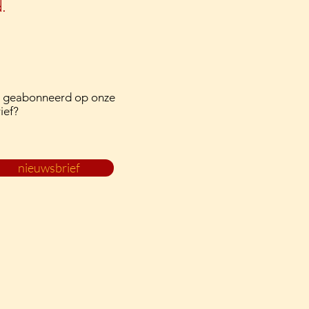
.
l geabonneerd op onze
ief?
nieuwsbrief