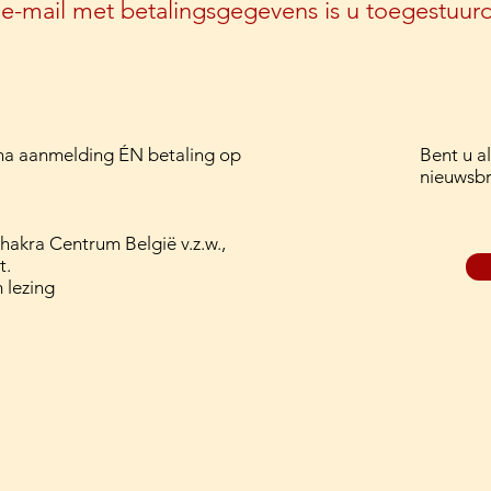
e-mail met betalingsgegevens is u toegestuurd
 na aanmelding ÉN betaling op
Bent u a
nieuwsbr
kra Centrum België v.z.w.,
t.
 lezing