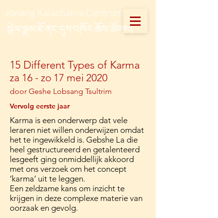
Jonang Kalachakra Centrum
སྦེལ་ལྗམ་ཇོ་ནང་དུས་འཁོར་ཆོས་ཚོགས།
15 Different Types of Karma
za 16 - zo 17 mei 2020
door Geshe Lobsang Tsultrim
Vervolg eerste jaar
Karma is een onderwerp dat vele
leraren niet willen onderwijzen omdat
het te ingewikkeld is. Gebshe La die
heel gestructur
eerd en getalenteerd
lesgeeft ging onmiddellijk akkoord
met ons verzoek om het concept
‘karma’ uit te leggen.
Een zeldzame kans om inzicht te
krijgen in deze complexe materie van
oorzaak en gevolg.